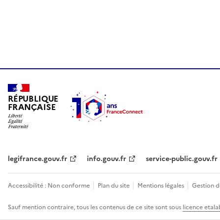
RÉPUBLIQUE
FRANÇAISE
legifrance.gouv.fr
info.gouv.fr
service-public.gouv.fr
Accessibilité : Non conforme
Plan du site
Mentions légales
Gestion d
Sauf mention contraire, tous les contenus de ce site sont sous
licence etala