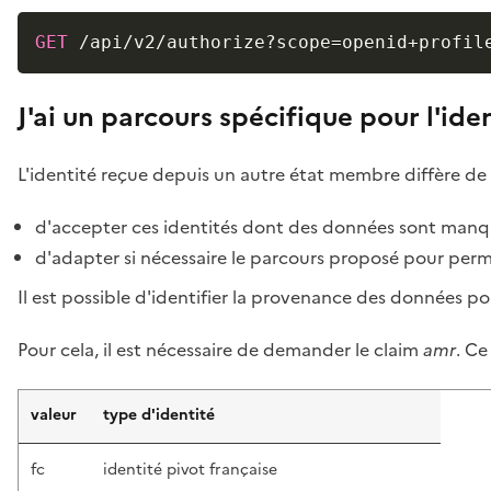
GET
/api/v2/authorize?scope=openid+profil
J'ai un parcours spécifique pour l'ide
L'identité reçue depuis un autre état membre diffère de 
d'accepter ces identités dont des données sont manqu
d'adapter si nécessaire le parcours proposé pour pe
Il est possible d'identifier la provenance des données pou
Pour cela, il est nécessaire de demander le claim
amr
. Ce
valeur
type d'identité
fc
identité pivot française