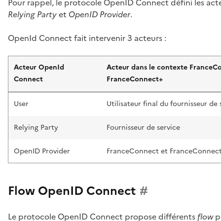
Pour rappel, le protocole OpenID Connect défini les acte
Relying Party
et
OpenID Provider
.
OpenId Connect fait intervenir 3 acteurs :
Acteur OpenId
Acteur dans le contexte FranceC
Connect
FranceConnect+
User
Utilisateur final du fournisseur de 
Relying Party
Fournisseur de service
OpenID Provider
FranceConnect et FranceConnec
Flow OpenID Connect
#
Le protocole OpenID Connect propose différents
flow
p