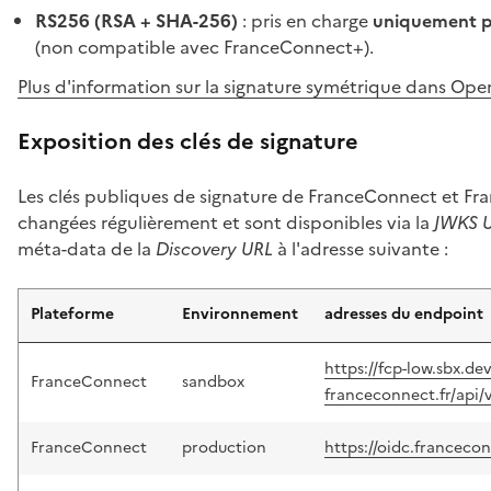
RS256 (RSA + SHA-256)
: pris en charge
uniquement p
(non compatible avec FranceConnect+).
Plus d'information sur la signature symétrique dans Op
Exposition des clés de signature
Les clés publiques de signature de FranceConnect et F
changées régulièrement et sont disponibles via la
JWKS 
méta-data de la
Discovery URL
à l'adresse suivante :
Plateforme
Environnement
adresses du endpoint
https://fcp-low.sbx.dev
FranceConnect
sandbox
franceconnect.fr/api/
FranceConnect
production
https://oidc.francecon