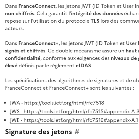
Dans
FranceConnect
, les jetons JWT (ID Token et User I
non chiffrés
. Cela garantit l’
intégrité des données
échan
repose sur l’utilisation du protocole
TLS
lors des communi
acteurs.
Dans
FranceConnect+
, les jetons JWT (ID Token et User I
signés et chiffrés
. Ce double mécanisme assure un
haut 
confidentialité
, conforme aux exigences des
niveaux de 
élevé
définis par le règlement
eIDAS
.
Les spécifications des algorithmes de signatures et de ch
FranceConnect et FranceConnect+ sont les suivantes :
JWA - https://tools.ietf.org/html/rfc7518
JWS - https://tools.ietf.org/html/rfc7515#appendix-A.
JWE - https://tools.ietf.org/html/rfc7516#appendix-A.1
Signature des jetons
#