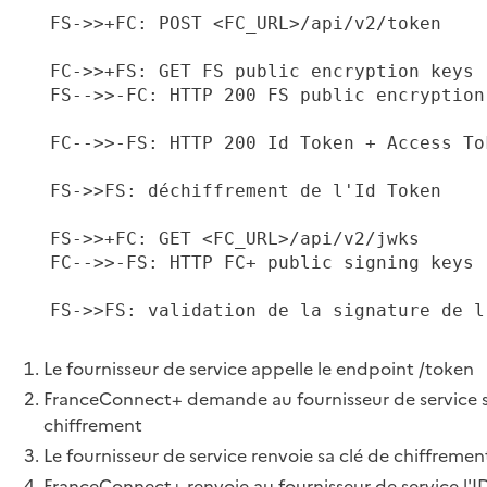
   FS->>+FC: POST <FC_URL>/api/v2/token

   FC->>+FS: GET FS public encryption keys

   FS-->>-FC: HTTP 200 FS public encryption 
   FC-->>-FS: HTTP 200 Id Token + Access Tok
   FS->>FS: déchiffrement de l'Id Token

   FS->>+FC: GET <FC_URL>/api/v2/jwks

   FC-->>-FS: HTTP FC+ public signing keys

   FS->>FS: validation de la signature de l'
Le fournisseur de service appelle le endpoint /token
FranceConnect+ demande au fournisseur de service s
chiffrement
Le fournisseur de service renvoie sa clé de chiffremen
FranceConnect+ renvoie au fournisseur de service l'ID